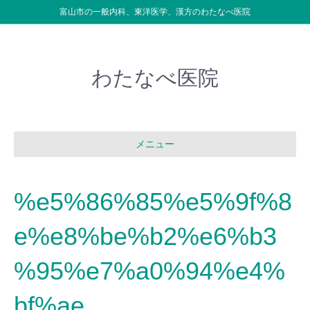
富山市の一般内科、東洋医学、漢方のわたなべ医院
わたなべ医院
メニュー
%e5%86%85%e5%9f%8
e%e8%be%b2%e6%b3
%95%e7%a0%94%e4%
bf%ae