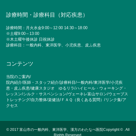
診療時間・診療科目（対応疾患）
診療時間：月火水金9:00～12:00 14:30～18:00
※土曜9:00～13:00
※木土曜午後休診 日祝休診
診療科目：一般内科、東洋医学、小児疾患、皮ふ疾患
コンテンツ
当院のご案内
/
院内紹介
/
医師・スタッフ紹介
/
診療科目
/
一般内科
/
東洋医学
/
小児疾
患・皮ふ疾患
/
健康スタジオ ゆるリラ
/
ハイヒール・ウォーキング・
レッスン
/
シルク・サスペンション
/
ヴェーネレ富山サロン
/
ウェーブス
トレッチング
/
自力整体
/
楽健法
/
ＦＡＱ（良くある質問）
/
リンク集
/
ア
クセス
© 2017
富山市の一般内科、東洋医学、漢方のわたなべ医院Copyright © . All
Rights Reserved.