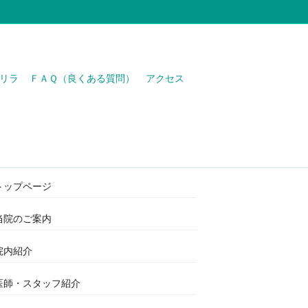
リラ
ＦＡＱ（良くある質問）
アクセス
わたなべ医院
トップページ
当院のご案内
院内紹介
医師・スタッフ紹介