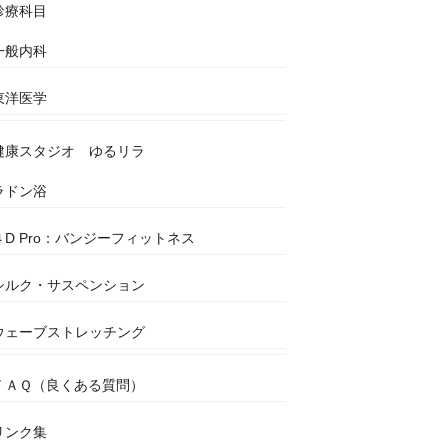
診療科目
一般内科
東洋医学
健康スタジオ ゆるリラ
ラドン浴
４D Pro：バンジーフィットネス
シルク・サスペンション
ウェーブストレッチング
ＦＡＱ（良くある質問）
リンク集