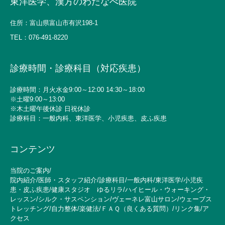
東洋医学、漢方のわたなべ医院
住所：富山県富山市有沢198-1
TEL：
076-491-8220
診療時間・診療科目（対応疾患）
診療時間：月火水金9:00～12:00 14:30～18:00
※土曜9:00～13:00
※木土曜午後休診 日祝休診
診療科目：一般内科、東洋医学、小児疾患、皮ふ疾患
コンテンツ
当院のご案内
/
院内紹介
/
医師・スタッフ紹介
/
診療科目
/
一般内科
/
東洋医学
/
小児疾
患・皮ふ疾患
/
健康スタジオ ゆるリラ
/
ハイヒール・ウォーキング・
レッスン
/
シルク・サスペンション
/
ヴェーネレ富山サロン
/
ウェーブス
トレッチング
/
自力整体
/
楽健法
/
ＦＡＱ（良くある質問）
/
リンク集
/
ア
クセス