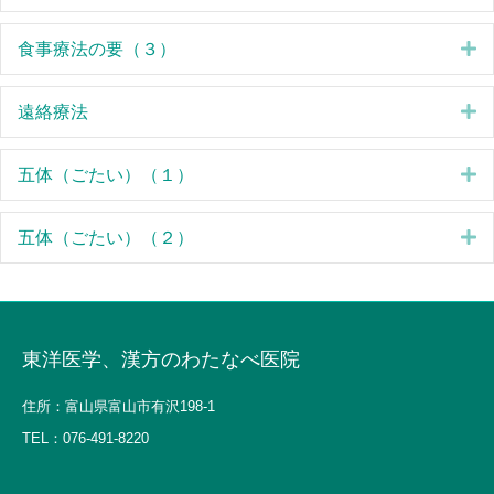
E
食事療法の要（３）
E
遠絡療法
E
五体（ごたい）（１）
E
五体（ごたい）（２）
東洋医学、漢方のわたなべ医院
住所：富山県富山市有沢198-1
TEL：
076-491-8220