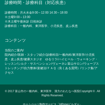
診療時間・診療科目（対応疾患）
診療時間：月火水金9:00～12:00 14:30～18:00
※土曜9:00～13:00
※木土曜午後休診 日祝休診
診療科目：一般内科、東洋医学、小児疾患、皮ふ疾患
コンテンツ
当院のご案内
/
院内紹介
/
医師・スタッフ紹介
/
診療科目
/
一般内科
/
東洋医学
/
小児疾
患・皮ふ疾患
/
健康スタジオ ゆるリラ
/
ハイヒール・ウォーキング・
レッスン
/
シルク・サスペンション
/
ヴェーネレ富山サロン
/
ウェーブス
トレッチング
/
自力整体
/
楽健法
/
ＦＡＱ（良くある質問）
/
リンク集
/
ア
クセス
© 2017
富山市の一般内科、東洋医学、漢方のわたなべ医院Copyright © . All
Rights Reserved.
ホームページ制作サービス「HPoneビルダー」