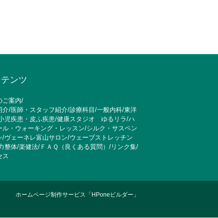
ンテンツ
のご案内
/
紹介
/
医師・スタッフ紹介
/
診療科目
/
一般内科
/
東洋
小児疾患・皮ふ疾患
/
健康スタジオ ゆるリラ
/
ハ
ール・ウォーキング・レッスン
/
シルク・サスペン
ン
/
ヴェーネレ富山サロン
/
ウェーブストレッチン
力整体
/
楽健法
/
ＦＡＱ（良くある質問）
/
リンク集
/
セス
ホームページ制作サービス「HPoneビルダー」