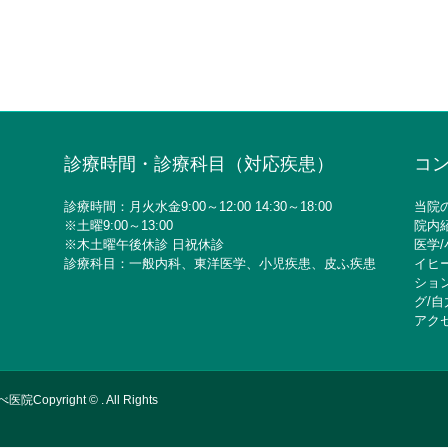
診療時間・診療科目（対応疾患）
コ
診療時間：月火水金9:00～12:00 14:30～18:00
当院
※土曜9:00～13:00
院内
※木土曜午後休診 日祝休診
医学
/
診療科目：一般内科、東洋医学、小児疾患、皮ふ疾患
イヒ
ショ
グ
/
自
アク
ight © . All Rights