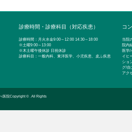
診療時間・診療科目（対応疾患）
コ
診療時間：月火水金9:00～12:00 14:30～18:00
当院
※土曜9:00～13:00
院内
※木土曜午後休診 日祝休診
医学
/
診療科目：一般内科、東洋医学、小児疾患、皮ふ疾患
イヒ
ショ
グ
/
自
アク
ight © . All Rights