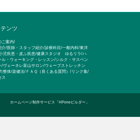
ンテンツ
のご案内
/
紹介
/
医師・スタッフ紹介
/
診療科目
/
一般内科
/
東洋
小児疾患・皮ふ疾患
/
健康スタジオ ゆるリラ
/
ハ
ール・ウォーキング・レッスン
/
シルク・サスペン
ン
/
ヴェーネレ富山サロン
/
ウェーブストレッチン
力整体
/
楽健法
/
ＦＡＱ（良くある質問）
/
リンク集
/
セス
ホームページ制作サービス「HPoneビルダー」