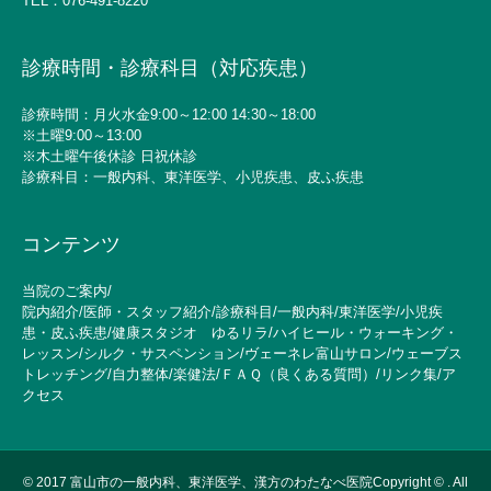
TEL：
076-491-8220
診療時間・診療科目（対応疾患）
診療時間：月火水金9:00～12:00 14:30～18:00
※土曜9:00～13:00
※木土曜午後休診 日祝休診
診療科目：一般内科、東洋医学、小児疾患、皮ふ疾患
コンテンツ
当院のご案内
/
院内紹介
/
医師・スタッフ紹介
/
診療科目
/
一般内科
/
東洋医学
/
小児疾
患・皮ふ疾患
/
健康スタジオ ゆるリラ
/
ハイヒール・ウォーキング・
レッスン
/
シルク・サスペンション
/
ヴェーネレ富山サロン
/
ウェーブス
トレッチング
/
自力整体
/
楽健法
/
ＦＡＱ（良くある質問）
/
リンク集
/
ア
クセス
© 2017
富山市の一般内科、東洋医学、漢方のわたなべ医院Copyright © . All