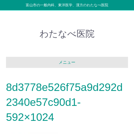
富山市の一般内科、東洋医学、漢方のわたなべ医院
わたなべ医院
メニュー
8d3778e526f75a9d292d
2340e57c90d1-
592×1024