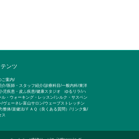
ンテンツ
のご案内
/
紹介
/
医師・スタッフ紹介
/
診療科目
/
一般内科
/
東洋
小児疾患・皮ふ疾患
/
健康スタジオ ゆるリラ
/
ハ
ール・ウォーキング・レッスン
/
シルク・サスペン
ン
/
ヴェーネレ富山サロン
/
ウェーブストレッチン
力整体
/
楽健法
/
ＦＡＱ（良くある質問）
/
リンク集
/
セス