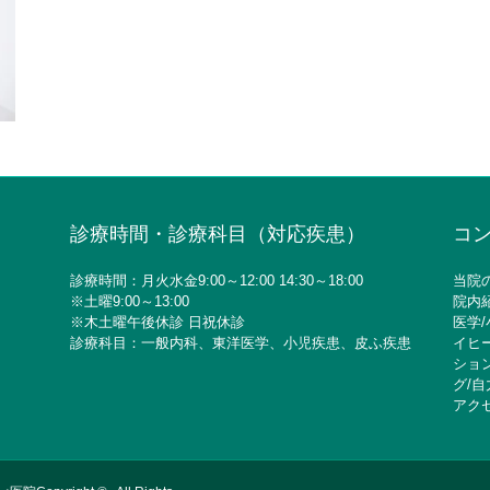
診療時間・診療科目（対応疾患）
コ
診療時間：月火水金9:00～12:00 14:30～18:00
当院
※土曜9:00～13:00
院内
※木土曜午後休診 日祝休診
医学
/
診療科目：一般内科、東洋医学、小児疾患、皮ふ疾患
イヒ
ショ
グ
/
自
アク