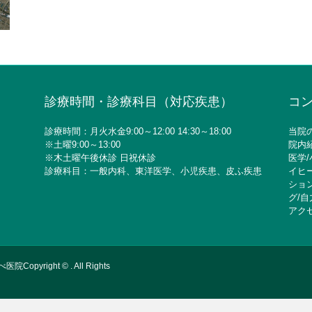
診療時間・診療科目（対応疾患）
コ
診療時間：月火水金9:00～12:00 14:30～18:00
当院
※土曜9:00～13:00
院内
※木土曜午後休診 日祝休診
医学
/
診療科目：一般内科、東洋医学、小児疾患、皮ふ疾患
イヒ
ショ
グ
/
自
アク
ight © . All Rights