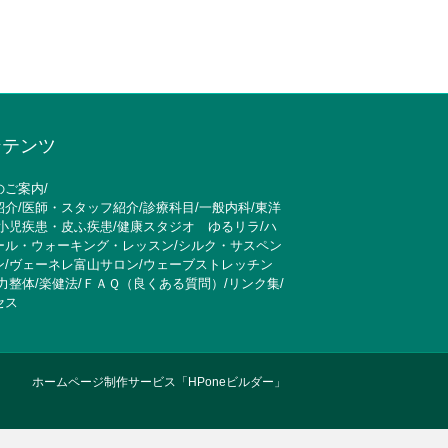
ンテンツ
のご案内
/
紹介
/
医師・スタッフ紹介
/
診療科目
/
一般内科
/
東洋
小児疾患・皮ふ疾患
/
健康スタジオ ゆるリラ
/
ハ
ール・ウォーキング・レッスン
/
シルク・サスペン
ン
/
ヴェーネレ富山サロン
/
ウェーブストレッチン
力整体
/
楽健法
/
ＦＡＱ（良くある質問）
/
リンク集
/
セス
ホームページ制作サービス「HPoneビルダー」