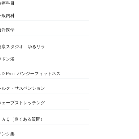
診療科目
一般内科
東洋医学
健康スタジオ ゆるリラ
ラドン浴
４D Pro：バンジーフィットネス
シルク・サスペンション
ウェーブストレッチング
ＦＡＱ（良くある質問）
リンク集