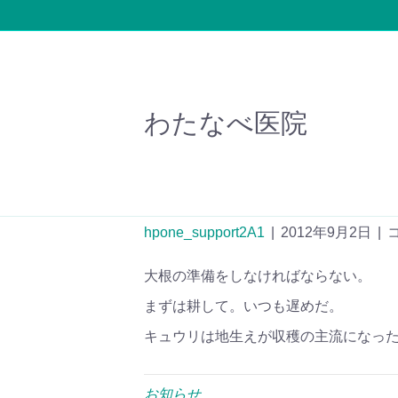
わたなべ医院
野菜
hpone_support2A1
|
2012年9月2日
|
大根の準備をしなければならない。
まずは耕して。いつも遅めだ。
キュウリは地生えが収穫の主流になっ
お知らせ