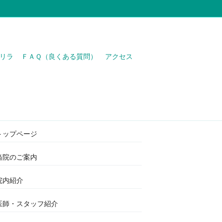
リラ
ＦＡＱ（良くある質問）
アクセス
わたなべ医院
トップページ
当院のご案内
院内紹介
医師・スタッフ紹介