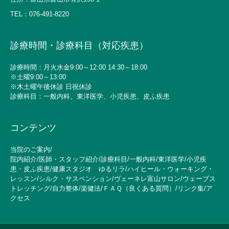
TEL：
076-491-8220
診療時間・診療科目（対応疾患）
診療時間：月火水金9:00～12:00 14:30～18:00
※土曜9:00～13:00
※木土曜午後休診 日祝休診
診療科目：一般内科、東洋医学、小児疾患、皮ふ疾患
コンテンツ
当院のご案内
/
院内紹介
/
医師・スタッフ紹介
/
診療科目
/
一般内科
/
東洋医学
/
小児疾
患・皮ふ疾患
/
健康スタジオ ゆるリラ
/
ハイヒール・ウォーキング・
レッスン
/
シルク・サスペンション
/
ヴェーネレ富山サロン
/
ウェーブス
トレッチング
/
自力整体
/
楽健法
/
ＦＡＱ（良くある質問）
/
リンク集
/
ア
クセス