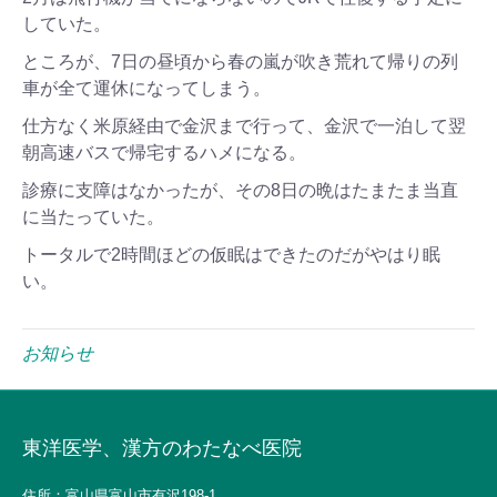
していた。
ところが、7日の昼頃から春の嵐が吹き荒れて帰りの列
車が全て運休になってしまう。
仕方なく米原経由で金沢まで行って、金沢で一泊して翌
朝高速バスで帰宅するハメになる。
診療に支障はなかったが、その8日の晩はたまたま当直
に当たっていた。
トータルで2時間ほどの仮眠はできたのだがやはり眠
い。
お知らせ
東洋医学、漢方のわたなべ医院
住所：富山県富山市有沢198-1