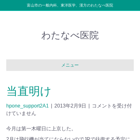
富山市の一般内科、東洋医学、漢方のわたなべ医院
わたなべ医院
メニュー
当直明け
hpone_support2A1
|
2013年2月9日
|
コメントを受け付
けていません
今月は第一木曜日に上京した。
2月は飛行機が当てにならないのでJRで往復する予定に