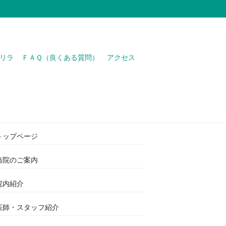
リラ
ＦＡＱ（良くある質問）
アクセス
わたなべ医院
トップページ
当院のご案内
院内紹介
医師・スタッフ紹介