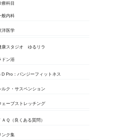
診療科目
一般内科
東洋医学
健康スタジオ ゆるリラ
ラドン浴
４D Pro：バンジーフィットネス
シルク・サスペンション
ウェーブストレッチング
ＦＡＱ（良くある質問）
リンク集