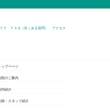
リラ
ＦＡＱ（良くある質問）
アクセス
わたなべ医院
トップページ
当院のご案内
院内紹介
医師・スタッフ紹介