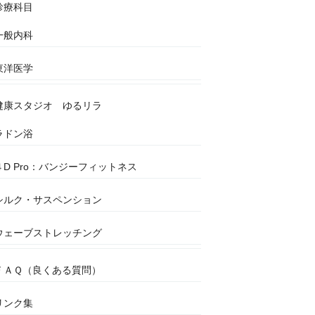
診療科目
一般内科
東洋医学
健康スタジオ ゆるリラ
ラドン浴
４D Pro：バンジーフィットネス
シルク・サスペンション
ウェーブストレッチング
ＦＡＱ（良くある質問）
リンク集